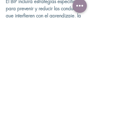
El BIP incluirá estrategias específicas
para prevenir y reducir las conductas
que interfieren con el aprendizaje, la
socialización y la adaptación al
entorno. Algunas conductas como la
estereotipia, las vocalizaciones
inapropiadas, la agresión hacia los
demás o uno mismo, o aquellas que
ponen en peligro a sí mismo u otros, se
consideran conductas de interferencia.
Usaremos diferentes estrategias de
refuerzo para enseñarle a su hijo
conductas apropiados para
reemplazar las que interfieren.